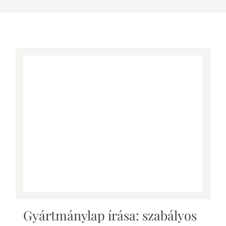
Gyártmánylap írása: szabályos