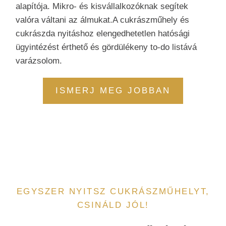
alapítója. Mikro- és kisvállalkozóknak segítek
valóra váltani az álmukat.A cukrászműhely és
cukrászda nyitáshoz elengedhetetlen hatósági
ügyintézést érthető és gördülékeny to-do listává
varázsolom.
ISMERJ MEG JOBBAN
EGYSZER NYITSZ CUKRÁSZMŰHELYT,
CSINÁLD JÓL!