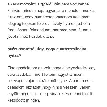
alkalmazottként. Egy idő után nem volt benne
kihívás, minden nap, ugyanaz a monoton munka.
Éreztem, hogy hamarosan váltanom kell, mert
idegileg teljesen felőröl. Tavaly nyáron jött el a
fordulópont, felmondtam, bár még nem láttam a
jövőt mihez kezdek utána.
Miért döntöttél úgy, hogy cukrászműhelyt
nyitsz?
Első gondolatom az volt, hogy elhelyezkedek egy
cukrászdában, mert féltem nagyot álmodni,
belevágni saját cukrászműhelybe. A párom és a
családom bíztatott, hogy nincs veszteni valóm,
együtt megoldjuk, megcsináljuk és menni fog! Itt
kezdődött minden.