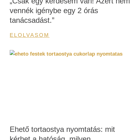
„Csak egy kérdésem van! Azért nem
vennék igénybe egy 2 órás
tanácsadást.”
ELOLVASOM
Ehető tortaostya nyomtatás: mit
kérhet a hatóság, milyen