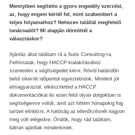
Mennyiben segítette a gyors engedély szerzést,
az, hogy engem kértél fel, mint szakembert a
teljes folyamathoz? Nehezen találtál megfelelő
tanácsadót? Mi alapján döntöttél a
választáskor?
Ajánlás által találtam rá a Soós Consulting-ra.
Felhívtalak, hogy HACCP kialakításához
szeretném a segítségedet kérni. Rövid határidőn
belül sikerült időpontot egyeztetnünk. Mindent jól
elmagyaráztál, elkészítetted a HACCP
dokumentációkat és ezen felül olyan dolgokban is
segítségemre voltál, amit azt hittem hónapokig fog
tartani elintézni. A hatóság az ellenőrzésnél nagyon
meg volt elégedve. Örülök, hogy rád találtam,
bátran ajánllak mindenkinek.