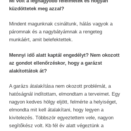
Mi volt a legnagyobb félelmetek és hogyan
küzdöttetek meg azzal?
Mindent magunknak csináltunk, hálás vagyok a
páromnak és a nagybátyámnak a rengeteg
munkáért, amit belefektettek.
Mennyi idő alatt kaptál engedélyt? Nem okozott
az gondot ellenőrzéskor, hogy a garázst
alakítottátok át?
A garázs átalakítása nem okozott problémát, a
hatóságnál indítottam, elmondtam a terveimet. Egy
nagyon kedves hölgy eljött, felmérte a helyiséget,
elmondta mit kell átalakítani, hogy legyen a
kivitelezés. Többször egyeztettem vele, nagyon
segítőkész volt. Kb fél év alatt végeztünk a