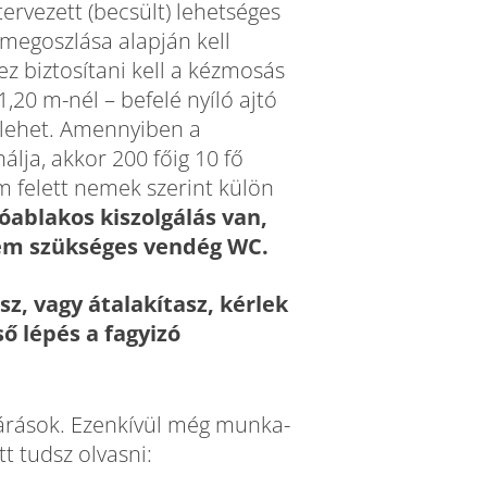
tervezett (becsült) lehetséges
megoszlása alapján kell
ez biztosítani kell a kézmosás
1,20 m-nél – befelé nyíló ajtó
 lehet. Amennyiben a
álja, akkor 200 főig 10 fő
ám felett nemek szerint külön
óablakos kiszolgálás van,
 nem szükséges vendég WC.
sz, vagy átalakítasz, kérlek
ső lépés a fagyizó
várások. Ezenkívül még munka-
tt tudsz olvasni: