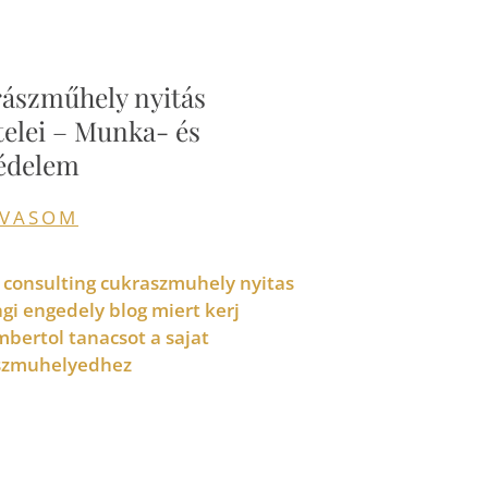
ászműhely nyitás
ételei – Munka- és
édelem
LVASOM