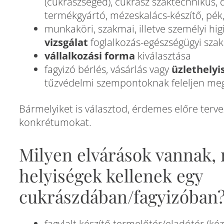
(cukrászsegéd), cukrász szaktechnikus, d
termékgyártó, mézeskalács-készítő, pék
munkaköri, szakmai, illetve személyi hi
vizsgálat
foglalkozás-egészségügyi szak
vállalkozási forma
kiválasztása
fagyizó bérlés, vásárlás vagy
üzlethelyi
tűzvédelmi szempontoknak feleljen meg 
Bármelyiket is választod, érdemes előre terv
konkrétumokat.
Milyen elvárások vannak,
helyiségek kellenek egy
cukrászdában/fagyizóban
fagylalt készítő termelőtér/eladótér (k