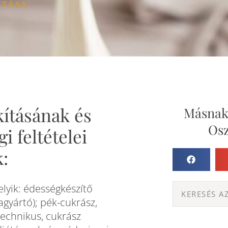
ITÁSA
kításának és
Másnak 
Osz
i feltételei
:
lyik: édességkészítő
agyártó); pék-cukrász,
technikus, cukrász