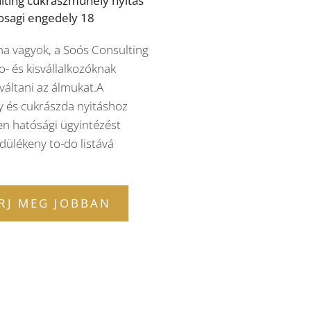
a vagyok, a Soós Consulting
o- és kisvállalkozóknak
 váltani az álmukat.A
 és cukrászda nyitáshoz
en hatósági ügyintézést
dülékeny to-do listává
RJ MEG JOBBAN