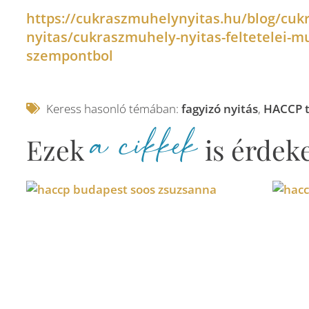
https://cukraszmuhelynyitas.hu/blog/cuk
nyitas/cukraszmuhely-nyitas-feltetelei-m
szempontbol
Keress hasonló témában:
fagyizó nyitás
,
HACCP 
a cikkek
Ezek
is érdek