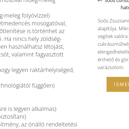
meleg folyóvízzel)
Soós Zsuzsann
(kétmedencés mosogatóval,
alapítója. Mikr
őtlenítése is történhet az
segítek valóra
i. Ha nincs hely zöldség-
cukrászműhely
en használhatsz létojást,
elengedhetetl
söt, valamint fagyasztott
érthető és gör
varázsolom.
ogy legyen raktárhelyiséged,
ISME
technológiától függően)
sre is legyen alkalmas)
iztosítani)
ítmény, az önálló rendeltetési