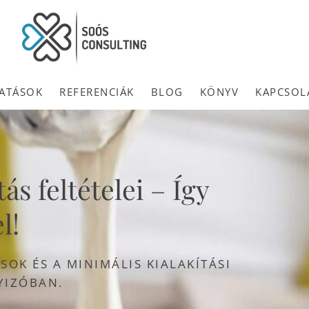
ATÁSOK
REFERENCIÁK
BLOG
KÖNYV
KAPCSOL
s feltételei – Így
l!
OK ÉS A MINIMÁLIS KIALAKÍTÁSI
YIZÓBAN.