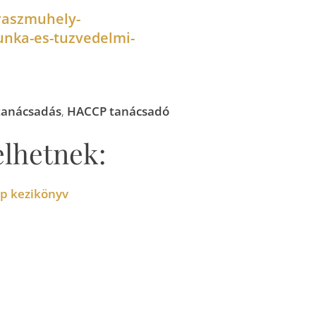
raszmuhely-
unka-es-tuzvedelmi-
tanácsadás
,
HACCP tanácsadó
elhetnek: