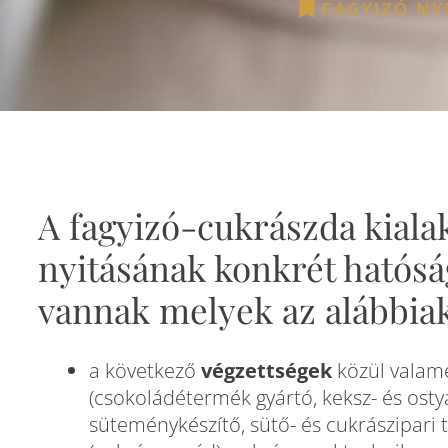
FAGYIZÓ NY
A fagyizó-cukrászda kiala
nyitásának konkrét hatóság
vannak melyek az alábbiak
a következő
végzettségek
közül valame
(csokoládétermék gyártó, keksz- és osty
süteménykészítő, sütő- és cukrászipari 