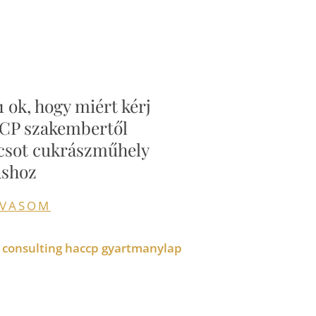
1 ok, hogy miért kérj
P szakembertől
csot cukrászműhely
áshoz
LVASOM