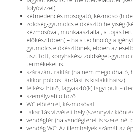
folyóvízzel)
kétmedencés mosogató, kézmosó (hideg-
zöldség-gyümölcs előkészítő helyiség 
kézmosóval, munkaasztallal, a tojás fert
előkészítőben) – ha a technológia igényl
gyümölcs előkészítőnek, ebben az esetb
tisztított, konyhakész zöldséget-gyümölc
termékeket is.
szárazáru raktár (ha nem megoldható, h
akkor polcos tárolást is kialakíthatsz)
félkész hűtő, fagyasztó(k) fagyi pult – (
személyzeti öltöző
WC előtérrel, kézmosóval
takarítás vízvételi hely (szennyvíz kiönté
vendégtér (ha vendégteret is szeretnél b
vendég WC: Az illemhelyek számát az ép