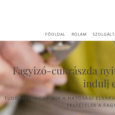
FŐOLDAL
RÓLAM
SZOLGÁLT
Fagyizó-cukrászda nyitá
indulj e
TUDD MEG, HOGY MIK A HATÓSÁGI ELVÁRÁS
FELTÉTELEK A FAG