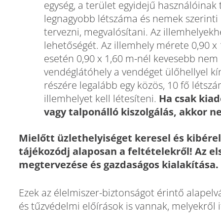
egység, a terület egyidejű használóinak 
legnagyobb létszáma és nemek szerinti 
tervezni, megvalósítani. Az illemhelyekh
lehetőségét. Az illemhely mérete 0,90 x 
esetén 0,90 x 1,60 m-nél kevesebb nem
vendéglátóhely a vendéget ülőhellyel kín
részére legalább egy közös, 10 fő létsz
illemhelyet kell létesíteni.
Ha csak kiad
vagy talponálló kiszolgálás, akkor
Mielőtt üzlethelyiséget keresel és kibérel
tájékozódj alaposan a feltételekről! Az el
megtervezése és gazdaságos kialakítása.
Ezek az élelmiszer-biztonságot érintő alapel
és tűzvédelmi előírások is vannak, melyekről i