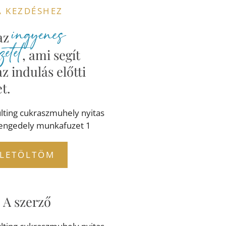
A KEZDÉSHEZ
ingyenes
 az
etet
, ami segít
az indulás előtti
t.
LETÖLTÖM
A szerző