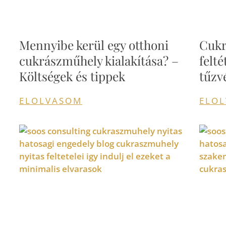
Mennyibe kerül egy otthoni
Cukr
cukrászműhely kialakítása? –
felt
Költségek és tippek
tűzv
ELOLVASOM
ELO