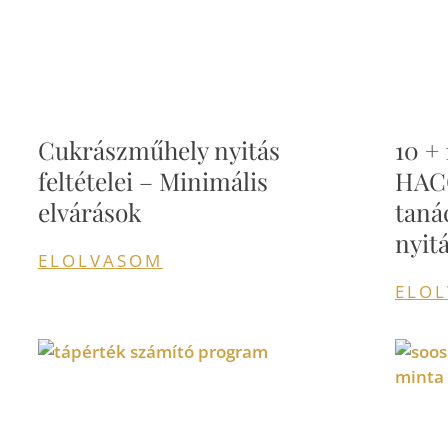
Cukrászműhely nyitás
10 + 
feltételei – Minimális
HACC
elvárások
taná
nyit
ELOLVASOM
ELO