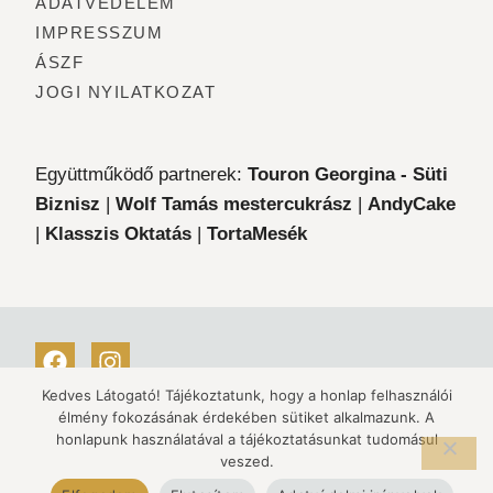
ADATVÉDELEM
IMPRESSZUM
ÁSZF
JOGI NYILATKOZAT
Együttműködő partnerek:
Touron Georgina - Süti
Biznisz
|
Wolf Tamás mestercukrász
|
AndyCake
|
Klasszis Oktatás
|
TortaMesék
Kedves Látogató! Tájékoztatunk, hogy a honlap felhasználói
Copyright © 2021 Minden jog fenntartva Soós
élmény fokozásának érdekében sütiket alkalmazunk. A
honlapunk használatával a tájékoztatásunkat tudomásul
Zsuzsanna
veszed.
Az oldalt készítette:
Beke Kitti