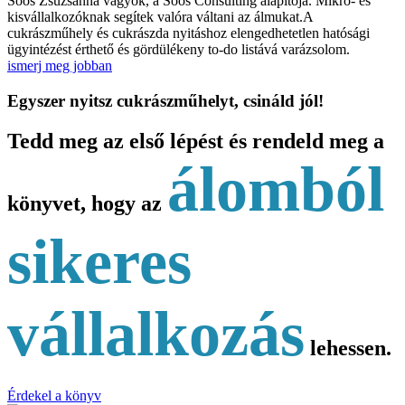
Soós Zsuzsanna vagyok, a Soós Consulting alapítója. Mikro- és
kisvállalkozóknak segítek valóra váltani az álmukat.A
cukrászműhely és cukrászda nyitáshoz elengedhetetlen hatósági
ügyintézést érthető és gördülékeny to-do listává varázsolom.
ismerj meg jobban
Egyszer nyitsz cukrászműhelyt, csináld jól!
Tedd meg az első lépést és rendeld meg a
álomból
könyvet, hogy az
sikeres
vállalkozás
lehessen.
Érdekel a könyv