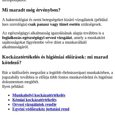
Mi maradt még érvényben?
A bakteriológiai és nemi betegségeket kizáró vizsgálatok (például
lues szerológia)
csak panasz vagy tünet esetén
szükségesek.
Az egészségügyi alkalmasság igazolásának alapja továbbra is a
foglalkozás-egészségügyi orvosi vizsgálat
, amely a munkaköri
sajátosságokat figyelembe véve dönt a munkavállaló
alkalmasságáról.
Kockázatértékelés és higiéniai előírások: mi marad
kötelező?
Bár a tüdőszűrés megszűnt a legtöbb élelmiszeripari munkakörben, a
jogszabály továbbra is előírja több fontos munkavédelmi és higiéniai
dokumentum meglétét.
Ilyen például:
Munkahelyi kockázatértékelés
Kémiai kockázatértékelés
Orvosi vizsgálatok rendje
Egyéni védőeszköz juttatási rend