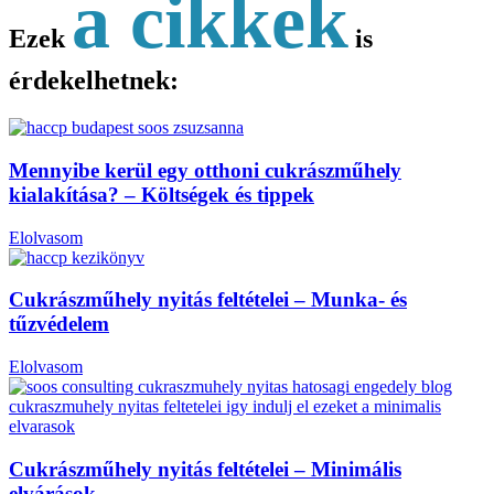
a cikkek
Ezek
is
érdekelhetnek:
Mennyibe kerül egy otthoni cukrászműhely
kialakítása? – Költségek és tippek
Elolvasom
Cukrászműhely nyitás feltételei – Munka- és
tűzvédelem
Elolvasom
Cukrászműhely nyitás feltételei – Minimális
elvárások