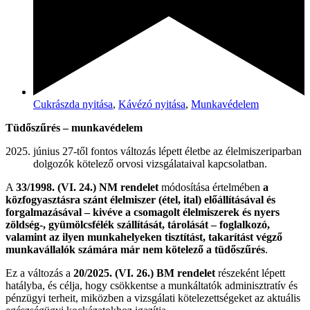
Cukrászda nyitása
,
Kávézó nyitása
,
Munkavédelem
Tüdőszűrés – munkavédelem
június 27-től fontos változás lépett életbe az élelmiszeriparban
dolgozók kötelező orvosi vizsgálataival kapcsolatban.
A
33/1998. (VI. 24.) NM rendelet
módosítása értelmében
a
közfogyasztásra szánt élelmiszer (étel, ital) előállításával és
forgalmazásával – kivéve a csomagolt élelmiszerek és nyers
zöldség-, gyümölcsfélék szállítását, tárolását – foglalkozó,
valamint az ilyen munkahelyeken tisztítást, takarítást végző
munkavállalók számára már nem kötelező a tüdőszűrés
.
Ez a változás a
20/2025. (VI. 26.) BM rendelet
részeként lépett
hatályba, és célja, hogy csökkentse a munkáltatók adminisztratív és
pénzügyi terheit, miközben a vizsgálati kötelezettségeket az aktuális