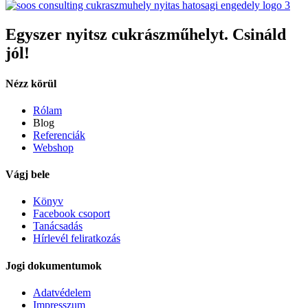
Egyszer nyitsz cukrászműhelyt. Csináld
jól!
Nézz körül
Rólam
Blog
Referenciák
Webshop
Vágj bele
Könyv
Facebook csoport
Tanácsadás
Hírlevél feliratkozás
Jogi dokumentumok
Adatvédelem
Impresszum