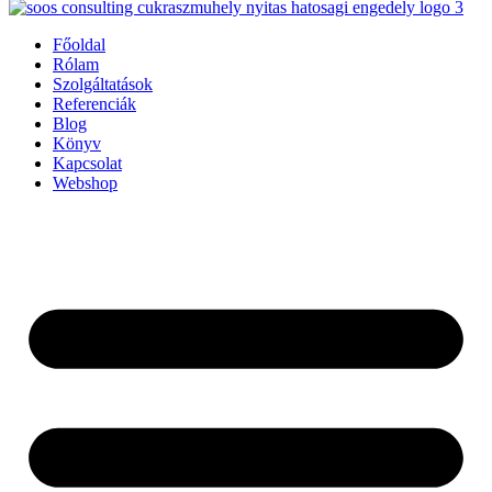
Főoldal
Rólam
Szolgáltatások
Referenciák
Blog
Könyv
Kapcsolat
Webshop