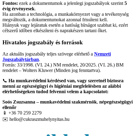
Fontos:
ezek a dokumentumok a jelenlegi jogszabályok szerint
5
évig érvényesek
.
Ha azonban a technológia, a munkakörnyezet vagy a tevékenység
megváltozik, a dokumentumokat azonnal frissíteni kell.
Hiányuk vagy lejáratuk esetén a hatóság bírságot szabhat ki, ezért
célszerű időben elkészíteni és naprakészen tartani őket.
Hivatalos jogszabály és források
Az aktuális jogszabály teljes szövege elérhető a
Nemzeti
Jogszabálytárban
.
Forrás: 33/1998. (VI. 24.) NM rendelet, 20/2025. (VI. 26.) BM
rendelet – Wolters Kluwer (Minden jog fenntartva).
📞
Ha munkavédelmi kérdésed van, vagy szeretnél biztosra
menni az egészségügyi és higiéniai megfelelésben az alábbi
elérhetőségeken tudod felvenni velem a kapcsolatot:
Soós Zsuzsanna – munkavédelmi szakmérnök
,
népegészségügyi
ellenőr
📱 +36 70 259 2279
✉️
hello@cukraszmuhelynyitas.hu