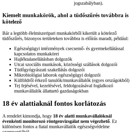
jogszabályban).
Kiemelt munkakörök, ahol a tüdőszűrés továbbra is
kötelező
Bár a legtöbb élelmiszeripari munkakörből kikerült a kötelező
tüdőszűrés, bizonyos területeken továbbra is előírás maradt, például:
Egészségügyi intézmények csecsemő- és gyermekellátással
kapcsolatos munkakörei
Hajléktalanellátásban dolgozók
Utcai szociális munkások, közösségi szállások dolgozói
Tüdőgyógyászati szakellátás dolgozói
Mikrobiológiai laborok egészségügyi dolgozói
Külföldről érkező tanulók/munkavállalók (egyes országokból)
Tej fejésével, kezelésével, feldolgozásával foglalkozó
munkavállalók állattartó gazdaságokban
18 év alattiaknál fontos korlátozás
A rendelet kimondja, hogy
18 év alatti munkavállalóknál
évenkénti monitorozó röntgenvizsgálat nem végezhető
. Ez
különösen fontos a fiatal munkavállalók egészségvédelme
szempontjából.