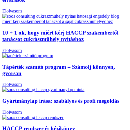
Elolvasom
10 + 1 ok, hogy miért kérj HACCP szakembertől
tanácsot cukrászműhely nyitáshoz
Elolvasom
Tápérték számító program – Számolj könnyen,
gyorsan
Elolvasom
Gyártmánylap írása: szabályos és profi megoldás
Elolvasom
HACCP rendszer és kézikönyv